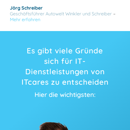
Jörg Schreiber
Geschäftsführer Autowelt Winkler und Schreiber
–
Mehr erfahren
Es gibt viele Gründe
sich für IT-
Dienstleistungen von
ITcares zu entscheiden
Hier die wichtigsten: