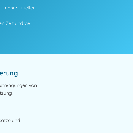
r mehr virtuellen
n Zeit und viel
herung
Anstrengungen von
tzung.
g
sätze und