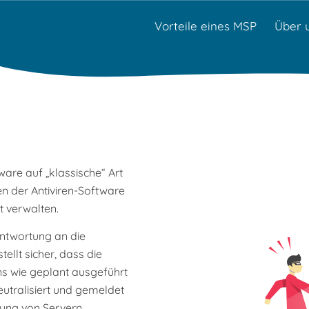
Vorteile eines MSP
Über 
are auf „klassische“ Art
en der Antiviren-Software
t verwalten.
antwortung an die
ellt sicher, dass die
ns wie geplant ausgeführt
eutralisiert und gemeldet
rung von Servern,