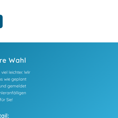
ere Wahl
el leichter. Wir
ns wie geplant
t und gemeldet
hleranfälligen
ür Sie!
ail: