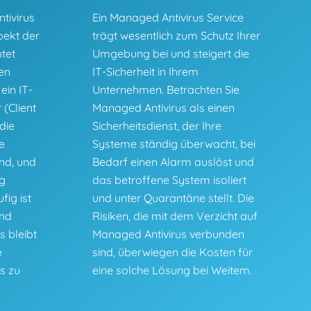
tivirus
Ein Managed Antivirus Service
pekt der
trägt wesentlich zum Schutz Ihrer
htet
Umgebung bei und steigert die
hen
IT-Sicherheit in Ihrem
in IT-
Unternehmen. Betrachten Sie
 (Client
Managed Antivirus als einen
die
Sicherheitsdienst, der Ihre
e
Systeme ständig überwacht, bei
ind, und
Bedarf einen Alarm auslöst und
g
das betroffene System isoliert
fig ist
und unter Quarantäne stellt. Die
end
Risiken, die mit dem Verzicht auf
s bleibt
Managed Antivirus verbunden
e
sind, überwiegen die Kosten für
s zu
eine solche Lösung bei Weitem.