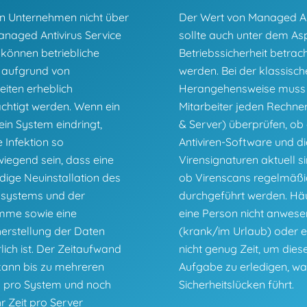
n Unternehmen nicht über
Der Wert von Managed An
anaged Antivirus Service
sollte auch unter dem As
 können betriebliche
Betriebssicherheit betrac
 aufgrund von
werden. Bei der klassisc
eiten erheblich
Herangehensweise muss e
ächtigt werden. Wenn ein
Mitarbeiter jeden Rechner
 ein System eindringt,
& Server) überprüfen, ob 
 Infektion so
Antiviren-Software und di
iegend sein, dass eine
Virensignaturen aktuell s
dige Neuinstallation des
ob Virenscans regelmäßi
ssystems und der
durchgeführt werden. Häu
mme sowie eine
eine Person nicht anwes
erstellung der Daten
(krank/im Urlaub) oder e
lich ist. Der Zeitaufwand
nicht genug Zeit, um dies
 kann bis zu mehreren
Aufgabe zu erledigen, wa
 pro System und noch
Sicherheitslücken führt.
r Zeit pro Server