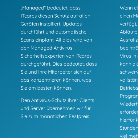
„Managed“ bedeutet, dass
Wenn ei
ITcares diesen Schutz auf allen
einen M
Geräten installiert, Updates
verfügt,
durchführt und automatische
Abläufe
Scans einplant. All dies wird von
Ausfallz
den Managed Antivirus
beeintr
Sicherheitsexperten von ITcares
Virus in
durchgeführt. Dies bedeutet, dass
kann die
Sie und Ihre Mitarbeiter sich auf
schwerw
das konzentrieren können, was
vollstän
Sie am besten können.
Betrieb
Progra
Den Antivirus-Schutz Ihrer Clients
Wiederh
und Server übernehmen wir für
erforder
Sie zum monatlichen Festpreis.
hierfür
Stunden
viel meh